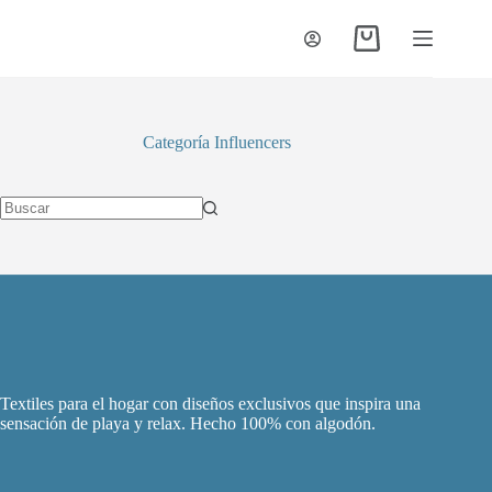
Saltar
al
Carro
contenido
de
compra
Categoría
Influencers
Sin
resultados
Textiles para el hogar con diseños exclusivos que inspira una
sensación de playa y relax. Hecho 100% con algodón.