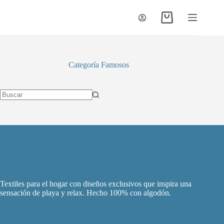
Saltar
al
Carro
contenido
de
compra
Categoría
Famosos
Sin
resultados
Textiles para el hogar con diseños exclusivos que inspira una
sensación de playa y relax. Hecho 100% con algodón.